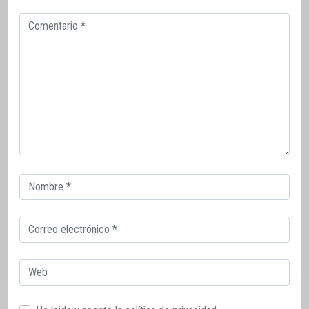
Comentario
Correo
electrónico
Correo
electrónico
Web