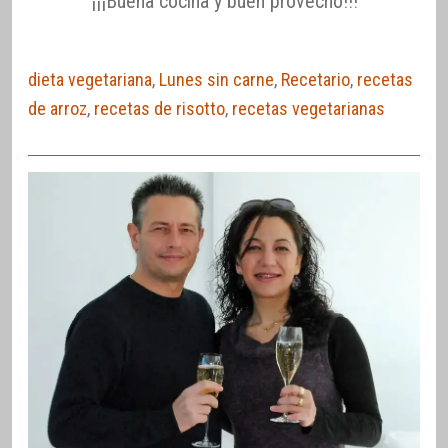
¡¡¡Buena cocina y buen provecho!!!
dieta vegetariana
,
Lunes sin carne
,
Recetario
,
recetas
de arroz
,
recetas de risotto
,
recetas vegetarianas