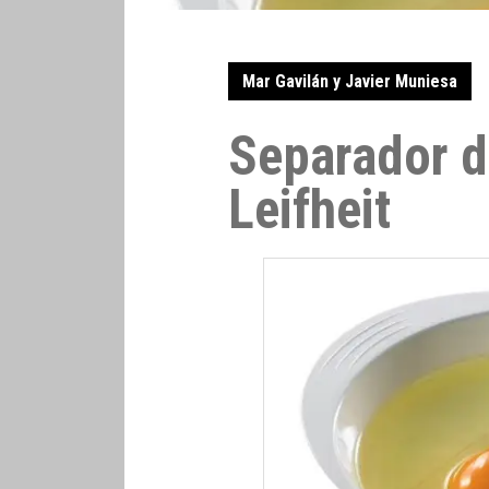
Mar Gavilán y Javier Muniesa
Separador 
Leifheit