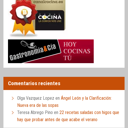
Comentarios recientes
Olga Vazquez Lopez
en
Ángel León y la Clarificación:
Nueva era de las sopas
Teresa Abrego Pino
en
22 recetas saladas con higos que
hay que probar antes de que acabe el verano