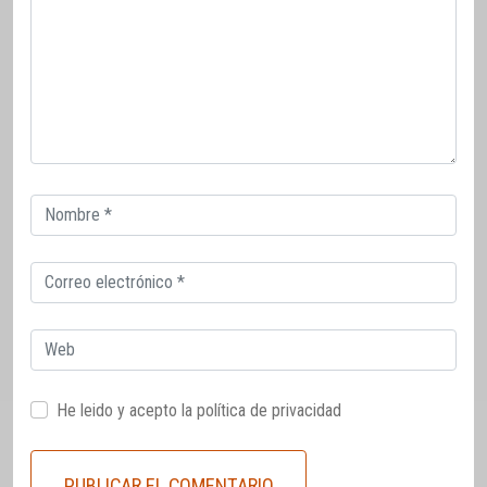
Correo
electrónico
Correo
electrónico
Web
He leido y acepto la
política de privacidad