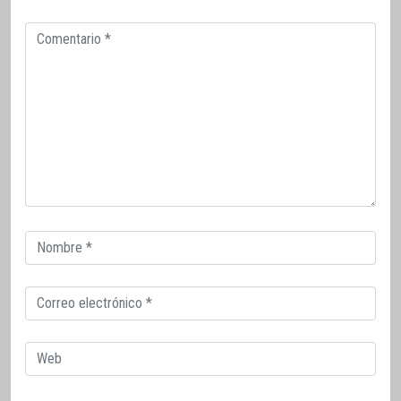
Comentario
Correo
electrónico
Correo
electrónico
Web