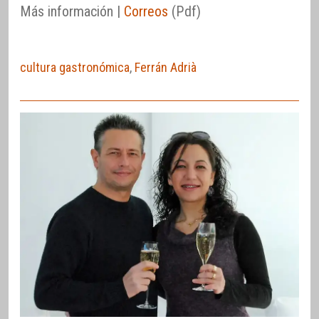
Más información |
Correos
(Pdf)
cultura gastronómica
,
Ferrán Adrià