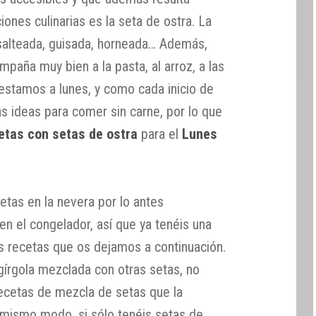
iones culinarias es la seta de ostra. La
, salteada, guisada, horneada… Además,
paña muy bien a la pasta, al arroz, a las
 estamos a lunes, y como cada inicio de
 ideas para comer sin carne, por lo que
etas con setas de ostra
para el
Lunes
etas en la nevera por lo antes
en el congelador, así que ya tenéis una
as recetas que os dejamos a continuación.
gírgola mezclada con otras setas, no
ecetas de mezcla de setas que la
l mismo modo, si sólo tenéis setas de