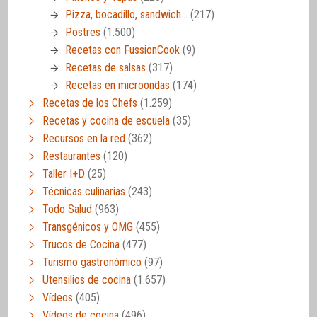
Pizza, bocadillo, sandwich…
(217)
Postres
(1.500)
Recetas con FussionCook
(9)
Recetas de salsas
(317)
Recetas en microondas
(174)
Recetas de los Chefs
(1.259)
Recetas y cocina de escuela
(35)
Recursos en la red
(362)
Restaurantes
(120)
Taller I+D
(25)
Técnicas culinarias
(243)
Todo Salud
(963)
Transgénicos y OMG
(455)
Trucos de Cocina
(477)
Turismo gastronómico
(97)
Utensilios de cocina
(1.657)
Vídeos
(405)
Vídeos de cocina
(496)