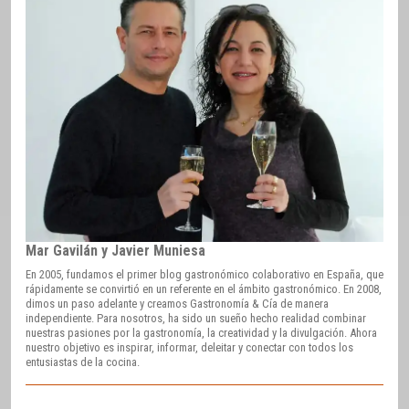
Mar Gavilán y Javier Muniesa
En 2005, fundamos el primer blog gastronómico colaborativo en España, que
rápidamente se convirtió en un referente en el ámbito gastronómico. En 2008,
dimos un paso adelante y creamos Gastronomía & Cía de manera
independiente. Para nosotros, ha sido un sueño hecho realidad combinar
nuestras pasiones por la gastronomía, la creatividad y la divulgación. Ahora
nuestro objetivo es inspirar, informar, deleitar y conectar con todos los
entusiastas de la cocina.