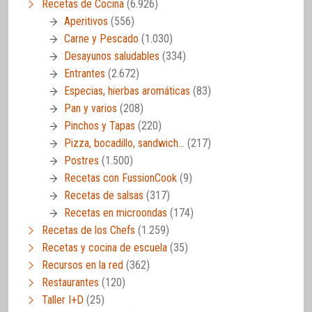
Recetas de Cocina
(6.926)
Aperitivos
(556)
Carne y Pescado
(1.030)
Desayunos saludables
(334)
Entrantes
(2.672)
Especias, hierbas aromáticas
(83)
Pan y varios
(208)
Pinchos y Tapas
(220)
Pizza, bocadillo, sandwich…
(217)
Postres
(1.500)
Recetas con FussionCook
(9)
Recetas de salsas
(317)
Recetas en microondas
(174)
Recetas de los Chefs
(1.259)
Recetas y cocina de escuela
(35)
Recursos en la red
(362)
Restaurantes
(120)
Taller I+D
(25)