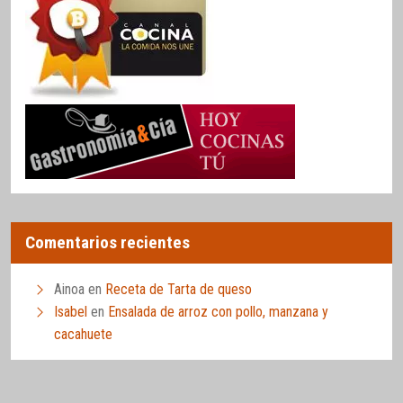
Comentarios recientes
Ainoa
en
Receta de Tarta de queso
Isabel
en
Ensalada de arroz con pollo, manzana y
cacahuete