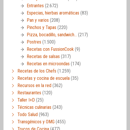
Entrantes
(2.672)
Especias, hierbas aromáticas
(83)
Pan y varios
(208)
Pinchos y Tapas
(220)
Pizza, bocadillo, sandwich…
(217)
Postres
(1.500)
Recetas con FussionCook
(9)
Recetas de salsas
(317)
Recetas en microondas
(174)
Recetas de los Chefs
(1.259)
Recetas y cocina de escuela
(35)
Recursos en la red
(362)
Restaurantes
(120)
Taller I+D
(25)
Técnicas culinarias
(243)
Todo Salud
(963)
Transgénicos y OMG
(455)
Trucos de Cocina
(477)