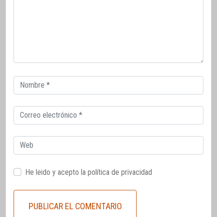
Correo
electrónico
Correo
electrónico
Web
He leido y acepto la
política de privacidad