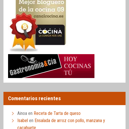
Comentarios recientes
Ainoa
en
Receta de Tarta de queso
Isabel
en
Ensalada de arroz con pollo, manzana y
cacahuete