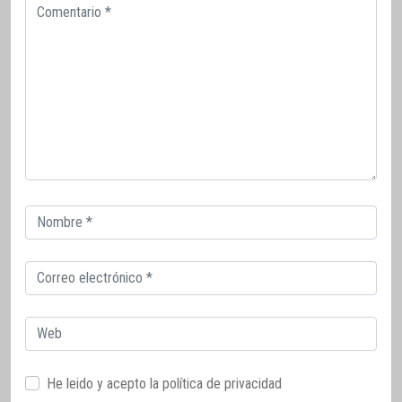
Comentario
Correo
electrónico
Correo
electrónico
Web
He leido y acepto la
política de privacidad