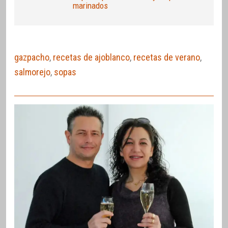
marinados
gazpacho
,
recetas de ajoblanco
,
recetas de verano
,
salmorejo
,
sopas