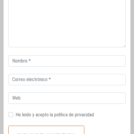
Correo
electrónico
Correo
electrónico
Web
He leido y acepto la
política de privacidad