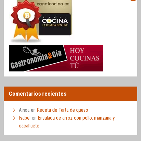
Comentarios recientes
Ainoa
en
Receta de Tarta de queso
Isabel
en
Ensalada de arroz con pollo, manzana y
cacahuete