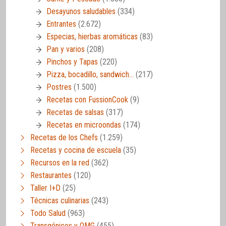
Desayunos saludables
(334)
Entrantes
(2.672)
Especias, hierbas aromáticas
(83)
Pan y varios
(208)
Pinchos y Tapas
(220)
Pizza, bocadillo, sandwich…
(217)
Postres
(1.500)
Recetas con FussionCook
(9)
Recetas de salsas
(317)
Recetas en microondas
(174)
Recetas de los Chefs
(1.259)
Recetas y cocina de escuela
(35)
Recursos en la red
(362)
Restaurantes
(120)
Taller I+D
(25)
Técnicas culinarias
(243)
Todo Salud
(963)
Transgénicos y OMG
(455)