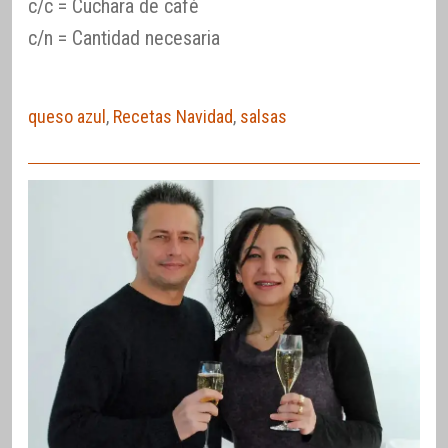
c/c = Cuchara de café
c/n = Cantidad necesaria
queso azul
,
Recetas Navidad
,
salsas