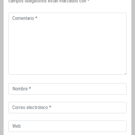
campos obligatorios están marcados con
*
Comentario
Correo
electrónico
Correo
electrónico
Web