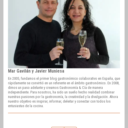
Mar Gavilán y Javier Muniesa
En 2005, fundamos el primer blog gastronómico colaborativo en España, que
rápidamente se convirtió en un referente en el ámbito gastronómico. En 2008,
dimos un paso adelante y creamos Gastronomía & Cía de manera
independiente. Para nosotros, ha sido un sueño hecho realidad combinar
nuestras pasiones por la gastronomía, la creatividad y la divulgación. Ahora
nuestro objetivo es inspirar, informar, deleitar y conectar con todos los
entusiastas de la cocina.