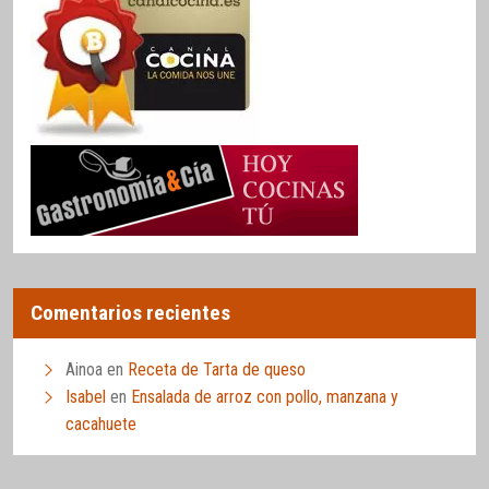
Comentarios recientes
Ainoa
en
Receta de Tarta de queso
Isabel
en
Ensalada de arroz con pollo, manzana y
cacahuete