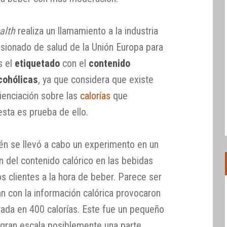
alth
realiza un llamamiento a la industria
isionado de salud de la Unión Europa para
s el
etiquetado
con el
contenido
lcohólicas
, ya que considera que existe
ienciación sobre las
calorías
que
esta es prueba de ello.
én se llevó a cabo un experimento en un
ón del contenido calórico en las bebidas
os clientes a la hora de beber. Parece ser
n con la información calórica provocaron
ada en 400 calorías. Este fue un pequeño
a gran escala posiblemente una parte