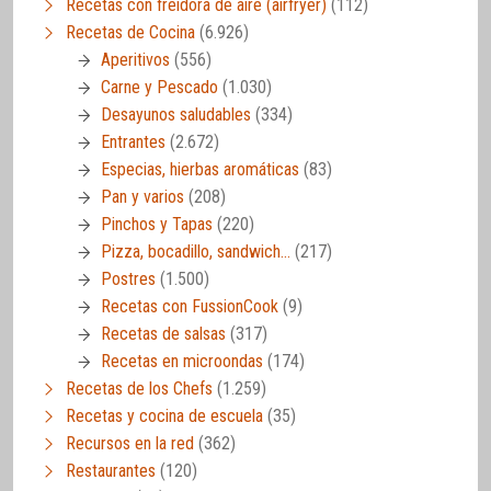
Recetas con freidora de aire (airfryer)
(112)
Recetas de Cocina
(6.926)
Aperitivos
(556)
Carne y Pescado
(1.030)
Desayunos saludables
(334)
Entrantes
(2.672)
Especias, hierbas aromáticas
(83)
Pan y varios
(208)
Pinchos y Tapas
(220)
Pizza, bocadillo, sandwich…
(217)
Postres
(1.500)
Recetas con FussionCook
(9)
Recetas de salsas
(317)
Recetas en microondas
(174)
Recetas de los Chefs
(1.259)
Recetas y cocina de escuela
(35)
Recursos en la red
(362)
Restaurantes
(120)