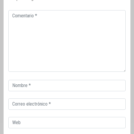
Comentario
Correo
electrónico
Correo
electrónico
Web