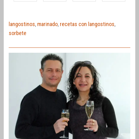
langostinos
,
marinado
,
recetas con langostinos
,
sorbete