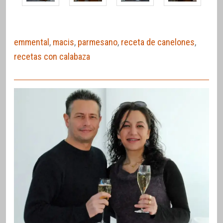
emmental
,
macis
,
parmesano
,
receta de canelones
,
recetas con calabaza