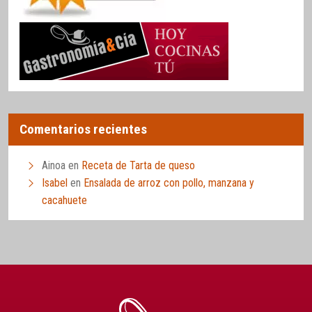
Comentarios recientes
Ainoa
en
Receta de Tarta de queso
Isabel
en
Ensalada de arroz con pollo, manzana y
cacahuete