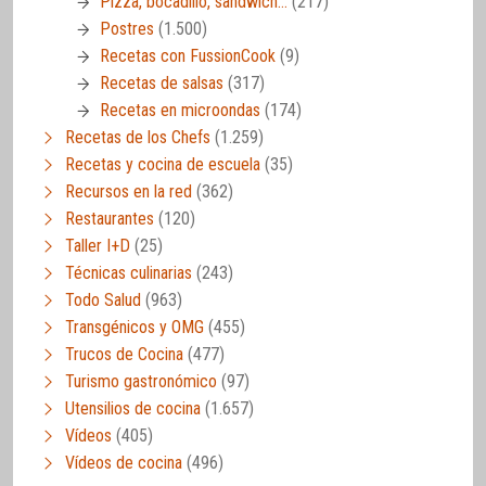
Pizza, bocadillo, sandwich…
(217)
Postres
(1.500)
Recetas con FussionCook
(9)
Recetas de salsas
(317)
Recetas en microondas
(174)
Recetas de los Chefs
(1.259)
Recetas y cocina de escuela
(35)
Recursos en la red
(362)
Restaurantes
(120)
Taller I+D
(25)
Técnicas culinarias
(243)
Todo Salud
(963)
Transgénicos y OMG
(455)
Trucos de Cocina
(477)
Turismo gastronómico
(97)
Utensilios de cocina
(1.657)
Vídeos
(405)
Vídeos de cocina
(496)