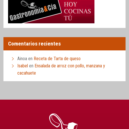
Comentarios recientes
Ainoa
en
Receta de Tarta de queso
Isabel
en
Ensalada de arroz con pollo, manzana y
cacahuete