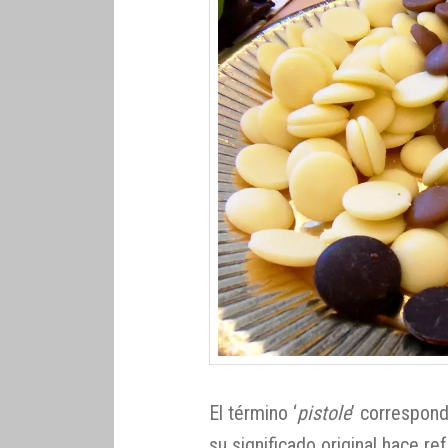
El término ‘
pistole
’ correspond
su significado original hace re