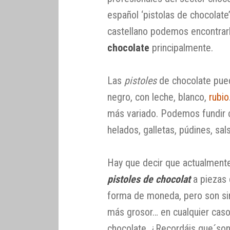
español ‘pistolas de chocolate
castellano podemos encontra
chocolate
principalmente.
Las
pistoles
de chocolate pued
negro, con leche, blanco,
rubio
más variado. Podemos fundir c
helados, galletas, púdines, sa
Hay que decir que actualmente
pistoles de chocolat
a piezas 
forma de moneda, pero son si
más grosor… en cualquier caso,
chocolate. ¿Recordáis que´so