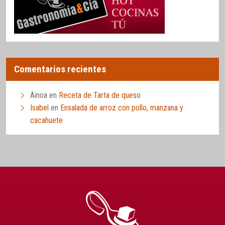
Comentarios recientes
Ainoa
en
Receta de Tarta de queso
Isabel
en
Ensalada de arroz con pollo, manzana y
cacahuete