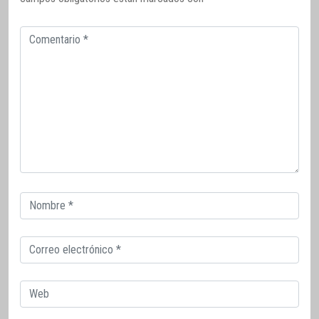
Comentario
Correo
electrónico
Correo
electrónico
Web