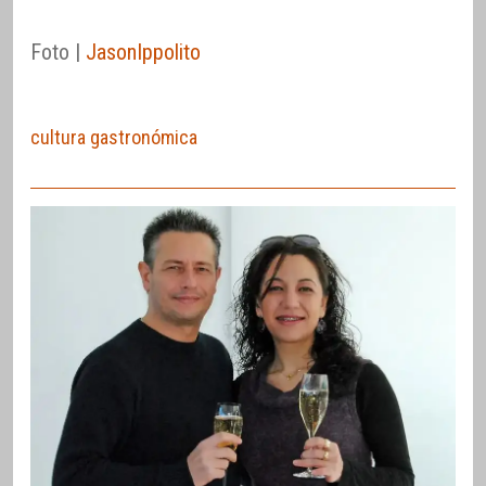
Foto |
JasonIppolito
cultura gastronómica