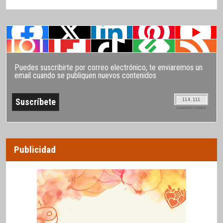
Puedes suscribirte por correo electrónico, te enviaremos un
email cuando se publiquen nuevos contenidos
114.111
SUSCRIPTORES
Publicidad