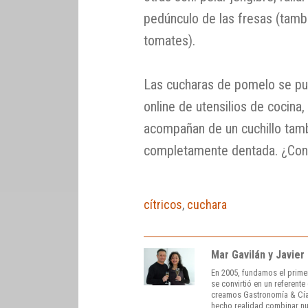
pedúnculo de las fresas (tamb
tomates).
Las cucharas de pomelo se pu
online de utensilios de cocina,
acompañan de un cuchillo tamb
completamente dentada. ¿Cono
cítricos
,
cuchara
Mar Gavilán y Javier
En 2005, fundamos el prime
se convirtió en un referent
creamos Gastronomía & Cía
hecho realidad combinar nue