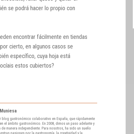
ién se podrá hacer lo propio con
eden encontrar fácilmente en tiendas
 por cierto, en algunos casos se
ién específico, cuya hoja está
cíais estos cubiertos?
 Muniesa
r blog gastronómico colaborativo en España, que rápidamente
e en el ámbito gastronómico. En 2008, dimos un paso adelante y
 de manera independiente. Para nosotros, ha sido un sueño
stras pasiones por la gastronomía, la creatividad y la