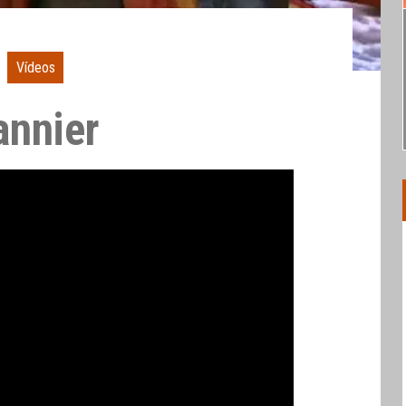
Vídeos
annier