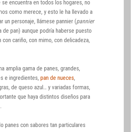
 se encuentra en todos los hogares, no
mos como merece, y esto le ha llevado a
r un personaje, llámese pannier (
pannier
esta de pan) aunque podría haberse puesto
n con cariño, con mimo, con delicadeza,
na amplia gama de panes, grandes,
es e ingredientes,
pan de nueces
,
egras, de queso azul… y variadas formas,
rtante que haya distintos diseños para
.
o panes con sabores tan particulares