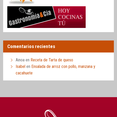
Comentarios recientes
Ainoa
en
Receta de Tarta de queso
Isabel
en
Ensalada de arroz con pollo, manzana y
cacahuete