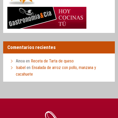
Comentarios recientes
Ainoa
en
Receta de Tarta de queso
Isabel
en
Ensalada de arroz con pollo, manzana y
cacahuete