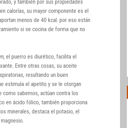
lorado, y también por sus propiedades
o en calorías, su mayor componente es el
aportan menos de 40 kcal. por eso están
zamiento si se cocina de forma que no
um
, el puerro es diurético, facilita el
axante. Entre otras cosas, su aceite
espiratorias, resultando un buen
e estimula el apetito y se le otorgan
ue como sabemos, actúan contra los
rico en ácido fólico, también proporciona
los minerales, destaca el potasio, el
el magnesio.