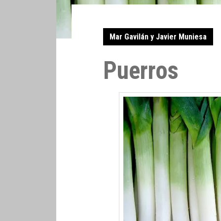
Mar Gavilán y Javier Muniesa
Puerros