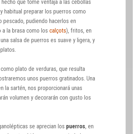
an hecho que tome ventaja a las cebollas
y habitual preparar los puerros como
 o pescado, pudiendo hacerlos en
 (o a la brasa como los
calçots
), fritos, en
una salsa de puerros es suave y ligera, y
platos.
 como plato de verduras, que resulta
ostraremos unos puerros gratinados. Una
n la sartén, nos proporcionará unas
darán volumen y decorarán con gusto los
ganolépticas se aprecian los
puerros
, en