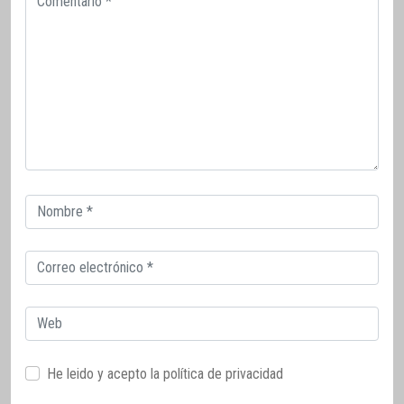
Correo
electrónico
Correo
electrónico
Web
He leido y acepto la
política de privacidad