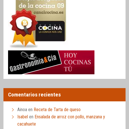
Comentarios recientes
Ainoa
en
Receta de Tarta de queso
Isabel
en
Ensalada de arroz con pollo, manzana y
cacahuete