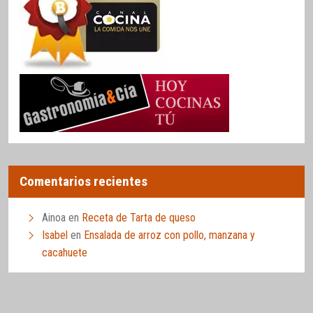
Comentarios recientes
Ainoa
en
Receta de Tarta de queso
Isabel
en
Ensalada de arroz con pollo, manzana y
cacahuete