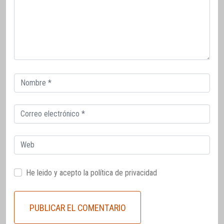
Correo
electrónico
Correo
electrónico
Web
He leido y acepto la
política de privacidad