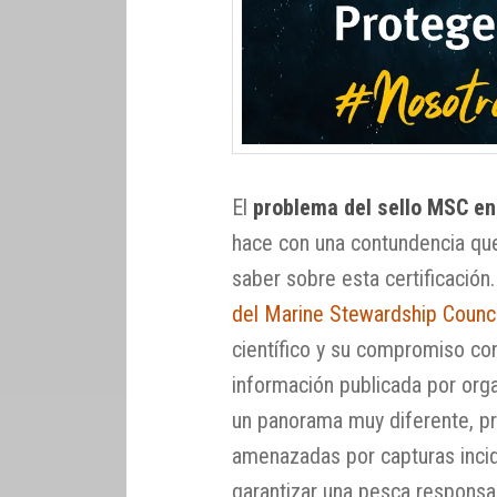
El
problema del sello MSC en
hace con una contundencia que
saber sobre esta certificació
del Marine Stewardship Counc
científico y su compromiso con
información publicada por or
un panorama muy diferente, prá
amenazadas por capturas incid
garantizar una pesca responsa