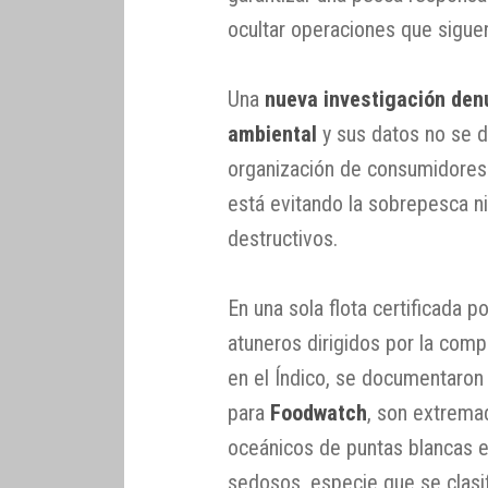
ocultar operaciones que sigu
Una
nueva investigación den
ambiental
y sus datos no se d
organización de consumidores
está evitando la sobrepesca n
destructivos.
En una sola flota certificada p
atuneros dirigidos por la com
en el Índico, se documentaron 
para
Foodwatch
, son extrema
oceánicos de puntas blancas en
sedosos, especie que se clasi