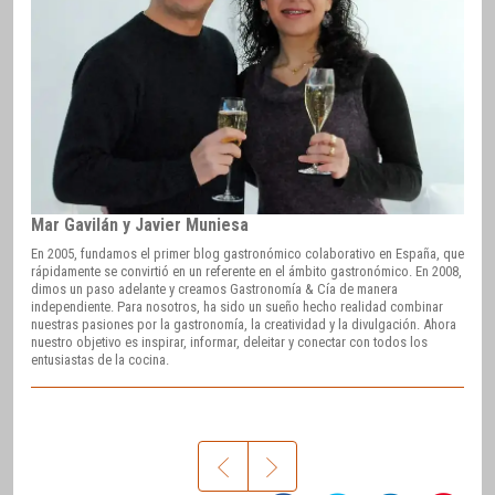
Mar Gavilán y Javier Muniesa
En 2005, fundamos el primer blog gastronómico colaborativo en España, que
rápidamente se convirtió en un referente en el ámbito gastronómico. En 2008,
dimos un paso adelante y creamos Gastronomía & Cía de manera
independiente. Para nosotros, ha sido un sueño hecho realidad combinar
nuestras pasiones por la gastronomía, la creatividad y la divulgación. Ahora
nuestro objetivo es inspirar, informar, deleitar y conectar con todos los
entusiastas de la cocina.