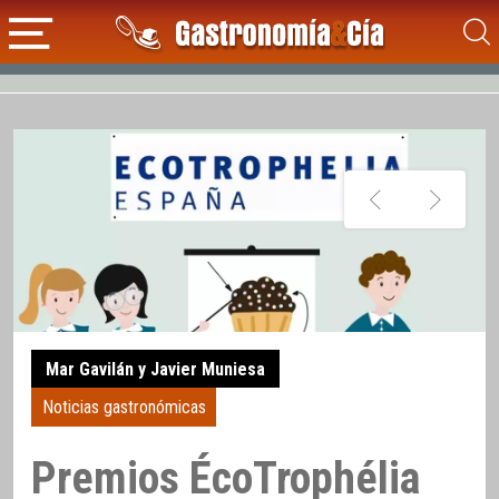
Mar Gavilán y Javier Muniesa
Noticias gastronómicas
Premios ÉcoTrophélia