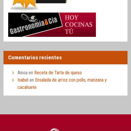
Comentarios recientes
Ainoa
en
Receta de Tarta de queso
Isabel
en
Ensalada de arroz con pollo, manzana y
cacahuete