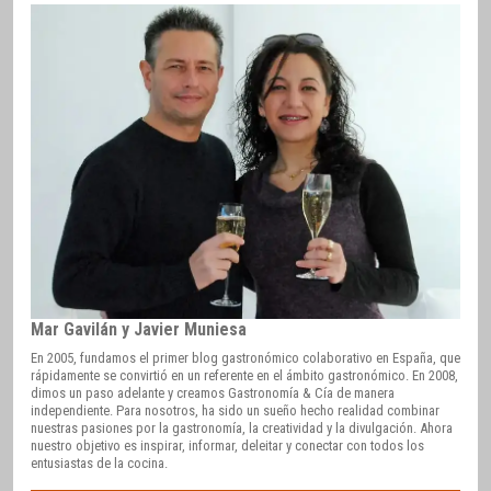
Mar Gavilán y Javier Muniesa
En 2005, fundamos el primer blog gastronómico colaborativo en España, que
rápidamente se convirtió en un referente en el ámbito gastronómico. En 2008,
dimos un paso adelante y creamos Gastronomía & Cía de manera
independiente. Para nosotros, ha sido un sueño hecho realidad combinar
nuestras pasiones por la gastronomía, la creatividad y la divulgación. Ahora
nuestro objetivo es inspirar, informar, deleitar y conectar con todos los
entusiastas de la cocina.