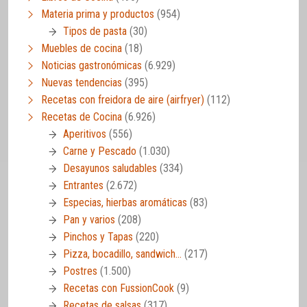
Materia prima y productos
(954)
Tipos de pasta
(30)
Muebles de cocina
(18)
Noticias gastronómicas
(6.929)
Nuevas tendencias
(395)
Recetas con freidora de aire (airfryer)
(112)
Recetas de Cocina
(6.926)
Aperitivos
(556)
Carne y Pescado
(1.030)
Desayunos saludables
(334)
Entrantes
(2.672)
Especias, hierbas aromáticas
(83)
Pan y varios
(208)
Pinchos y Tapas
(220)
Pizza, bocadillo, sandwich…
(217)
Postres
(1.500)
Recetas con FussionCook
(9)
Recetas de salsas
(317)