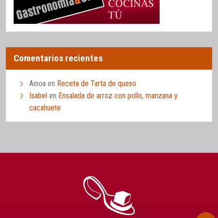
Comentarios recientes
Ainoa
en
Receta de Tarta de queso
Isabel
en
Ensalada de arroz con pollo, manzana y
cacahuete