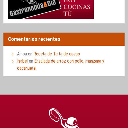
Comentarios recientes
Ainoa
en
Receta de Tarta de queso
Isabel
en
Ensalada de arroz con pollo, manzana y
cacahuete