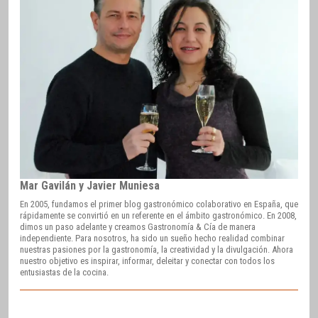
Mar Gavilán y Javier Muniesa
En 2005, fundamos el primer blog gastronómico colaborativo en España, que
rápidamente se convirtió en un referente en el ámbito gastronómico. En 2008,
dimos un paso adelante y creamos Gastronomía & Cía de manera
independiente. Para nosotros, ha sido un sueño hecho realidad combinar
nuestras pasiones por la gastronomía, la creatividad y la divulgación. Ahora
nuestro objetivo es inspirar, informar, deleitar y conectar con todos los
entusiastas de la cocina.