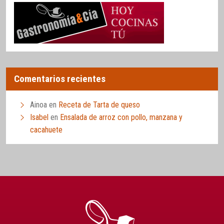
Comentarios recientes
Ainoa
en
Receta de Tarta de queso
Isabel
en
Ensalada de arroz con pollo, manzana y
cacahuete