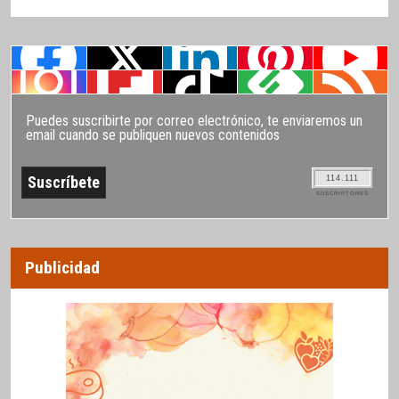
Puedes suscribirte por correo electrónico, te enviaremos un
email cuando se publiquen nuevos contenidos
114.111
SUSCRIPTORES
Publicidad