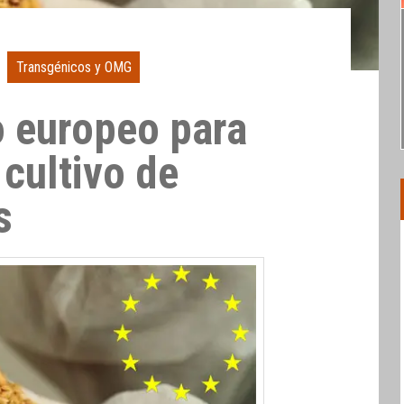
Transgénicos y OMG
o europeo para
 cultivo de
s