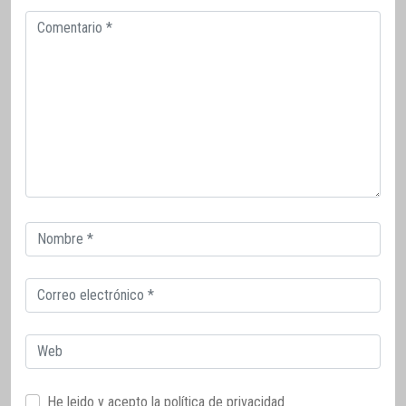
Comentario
Correo
electrónico
Correo
electrónico
Web
He leido y acepto la
política de privacidad