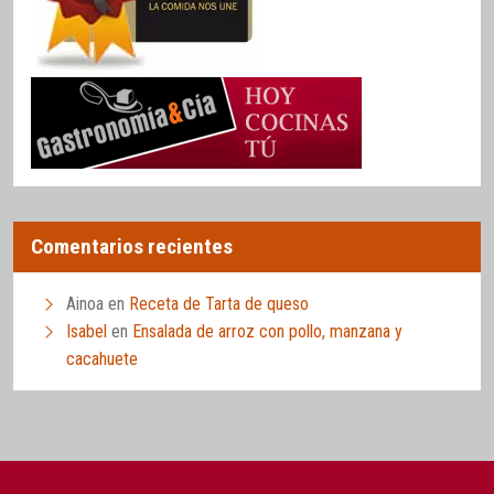
Comentarios recientes
Ainoa
en
Receta de Tarta de queso
Isabel
en
Ensalada de arroz con pollo, manzana y
cacahuete