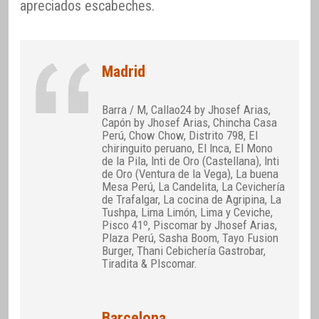
apreciados escabeches.
Madrid
Barra / M, Callao24 by Jhosef Arias,
Capón by Jhosef Arias, Chincha Casa
Perú, Chow Chow, Distrito 798, El
chiringuito peruano, El Inca, El Mono
de la Pila, Inti de Oro (Castellana), Inti
de Oro (Ventura de la Vega), La buena
Mesa Perú, La Candelita, La Cevichería
de Trafalgar, La cocina de Agripina, La
Tushpa, Lima Limón, Lima y Ceviche,
Pisco 41º, Piscomar by Jhosef Arias,
Plaza Perú, Sasha Boom, Tayo Fusion
Burger, Thani Cebichería Gastrobar,
Tiradita & PIscomar.
Barcelona