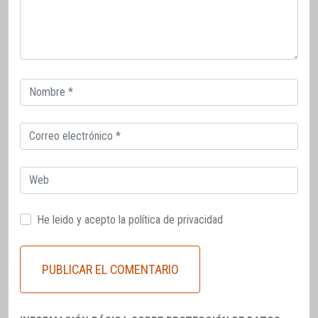
Correo
electrónico
Correo
electrónico
Web
He leido y acepto la
política de privacidad