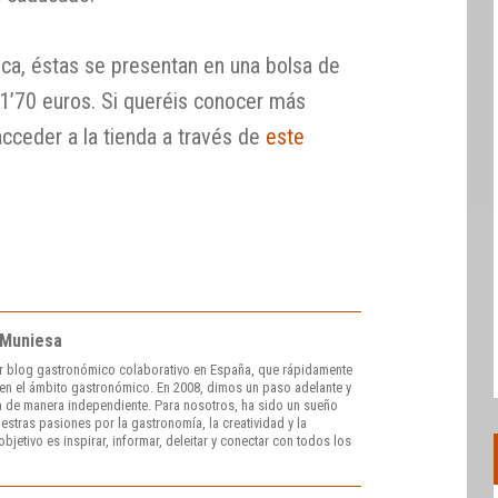
oca, éstas se presentan en una bolsa de
1’70 euros. Si queréis conocer más
acceder a la tienda a través de
este
 Muniesa
r blog gastronómico colaborativo en España, que rápidamente
e en el ámbito gastronómico. En 2008, dimos un paso adelante y
 de manera independiente. Para nosotros, ha sido un sueño
stras pasiones por la gastronomía, la creatividad y la
bjetivo es inspirar, informar, deleitar y conectar con todos los