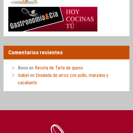
Comentarios recientes
Ainoa
en
Receta de Tarta de queso
Isabel
en
Ensalada de arroz con pollo, manzana y
cacahuete