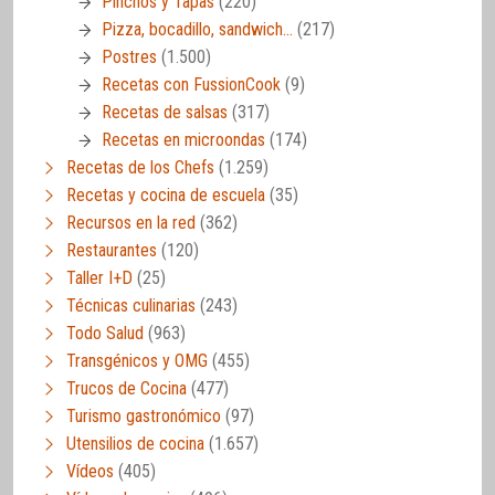
Pinchos y Tapas
(220)
Pizza, bocadillo, sandwich…
(217)
Postres
(1.500)
Recetas con FussionCook
(9)
Recetas de salsas
(317)
Recetas en microondas
(174)
Recetas de los Chefs
(1.259)
Recetas y cocina de escuela
(35)
Recursos en la red
(362)
Restaurantes
(120)
Taller I+D
(25)
Técnicas culinarias
(243)
Todo Salud
(963)
Transgénicos y OMG
(455)
Trucos de Cocina
(477)
Turismo gastronómico
(97)
Utensilios de cocina
(1.657)
Vídeos
(405)