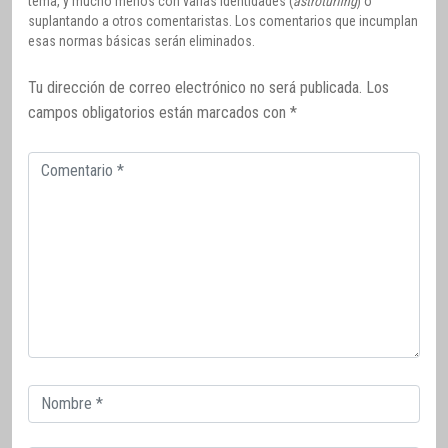
tema, y mucho menos con varias identidades (
astroturfing
) o
suplantando a otros comentaristas. Los comentarios que incumplan
esas normas básicas serán eliminados.
Tu dirección de correo electrónico no será publicada.
Los
campos obligatorios están marcados con
*
Comentario
Correo
electrónico