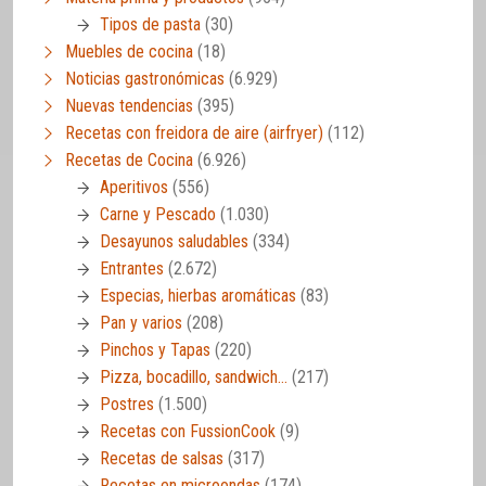
Tipos de pasta
(30)
Muebles de cocina
(18)
Noticias gastronómicas
(6.929)
Nuevas tendencias
(395)
Recetas con freidora de aire (airfryer)
(112)
Recetas de Cocina
(6.926)
Aperitivos
(556)
Carne y Pescado
(1.030)
Desayunos saludables
(334)
Entrantes
(2.672)
Especias, hierbas aromáticas
(83)
Pan y varios
(208)
Pinchos y Tapas
(220)
Pizza, bocadillo, sandwich…
(217)
Postres
(1.500)
Recetas con FussionCook
(9)
Recetas de salsas
(317)
Recetas en microondas
(174)