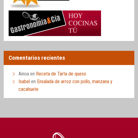
Comentarios recientes
Ainoa
en
Receta de Tarta de queso
Isabel
en
Ensalada de arroz con pollo, manzana y
cacahuete