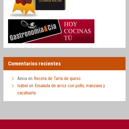
Comentarios recientes
Ainoa
en
Receta de Tarta de queso
Isabel
en
Ensalada de arroz con pollo, manzana y
cacahuete