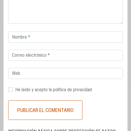
Correo
electrónico
Correo
electrónico
Web
He leido y acepto la
política de privacidad