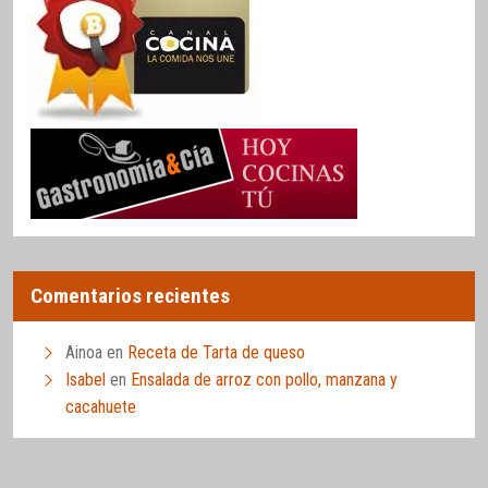
Comentarios recientes
Ainoa
en
Receta de Tarta de queso
Isabel
en
Ensalada de arroz con pollo, manzana y
cacahuete