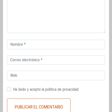
Correo
electrónico
Correo
electrónico
Web
He leido y acepto la
política de privacidad