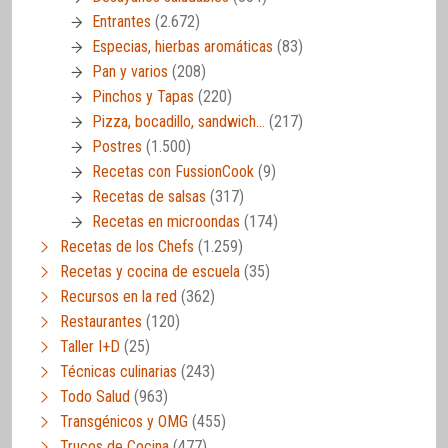
Entrantes
(2.672)
Especias, hierbas aromáticas
(83)
Pan y varios
(208)
Pinchos y Tapas
(220)
Pizza, bocadillo, sandwich…
(217)
Postres
(1.500)
Recetas con FussionCook
(9)
Recetas de salsas
(317)
Recetas en microondas
(174)
Recetas de los Chefs
(1.259)
Recetas y cocina de escuela
(35)
Recursos en la red
(362)
Restaurantes
(120)
Taller I+D
(25)
Técnicas culinarias
(243)
Todo Salud
(963)
Transgénicos y OMG
(455)
Trucos de Cocina
(477)