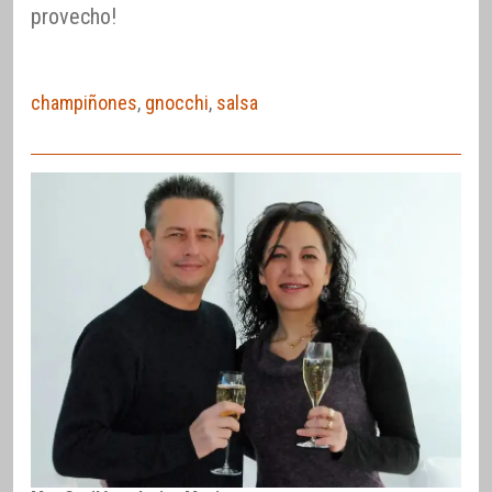
provecho!
champiñones
,
gnocchi
,
salsa