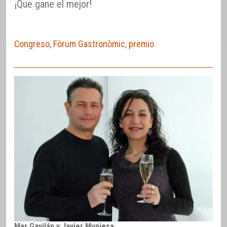
¡Que gane el mejor!
Congreso
,
Fòrum Gastronòmic
,
premio
Mar Gavilán y Javier Muniesa