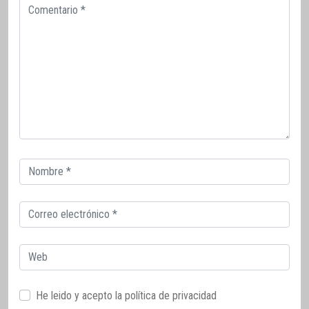
Comentario
Correo
electrónico
Correo
electrónico
Web
He leido y acepto la
política de privacidad