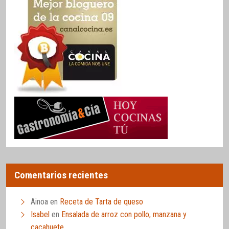
Comentarios recientes
Ainoa
en
Receta de Tarta de queso
Isabel
en
Ensalada de arroz con pollo, manzana y
cacahuete